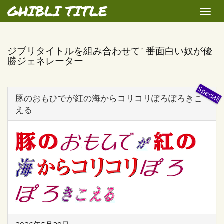
GHIBLI TITLE
Toggle
naviga
ジブリタイトルを組み合わせて1番面白い奴が優
勝ジェネレーター
豚のおもひでが紅の海からコリコリぽろぽろきこ
える