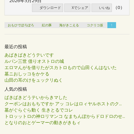
2026年5月29日
（0）
ダウンロード
Xでシェア
いいね
おもひでぽろぽろ
紅の豚
海がきこえる
コクリコ坂
1
最近の投稿
あばきばきどうテいです
ルパン三世 借りオストロの城
エロマんがを借りたがスカトロもので山田くんはないた
墓ニおしッコをかケる
山田の耳のけをュックリぬく
人気の投稿
ばきばきどうテいからきマした
クーポンはおもちですか アッ コレはロィヤルホストのク...
墓がぐらぐら動く 生きとるでコレ
トロッットロの神ロリマンコ なまちんぽからドロドロのせ...
となりのおとゲーマーの動きがきもィ