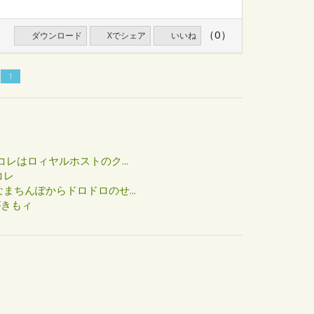
（0）
ダウンロード
Xでシェア
いいね
1
た
コレはロィヤルホストのク...
コレ
まちんぽからドロドロのせ...
がきもィ