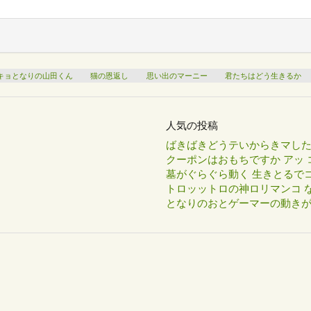
キョとなりの山田くん
猫の恩返し
思い出のマーニー
君たちはどう生きるか
人気の投稿
ばきばきどうテいからきマし
クーポンはおもちですか アッ 
墓がぐらぐら動く 生きとるで
トロッットロの神ロリマンコ な
となりのおとゲーマーの動き