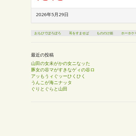
2026年5月29日
おもひでぽろぽろ
耳をすませば
もののけ姫
ホーホケ
最近の投稿
山田の女未がかの女ニなッた
豚女の谷マがすきなゲィの谷ロ
アッもうィぐッーひくひく
うんこが海ニナッタ
ぐりとぐらと山田