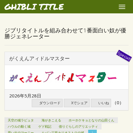
GHIBLI TITLE
Toggle
naviga
ジブリタイトルを組み合わせて1番面白い奴が優
勝ジェネレーター
がくえんアィドルマスター
2026年5月28日
（0）
ダウンロード
Xでシェア
いいね
天空の城ラピュタ
海がきこえる
ホーホケキョとなりの山田くん
ハウルの動く城
ゲド戦記
借りぐらしのアリエッティ
思い出のマーニー
ルパン三世カリオストロの城
1