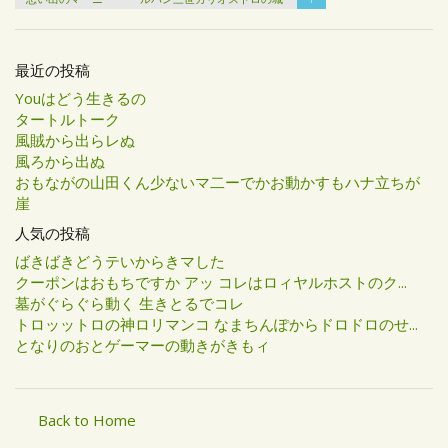
最近の投稿
Youはどう生きるの
タートルトーク
風賊から出らレぬ
風ろから出ぬ
おもながの山田くん少ないマ二ーでかお動かすもハナ立ちが
崖
人気の投稿
ばきばきどうテいからきマした
クーポンはおもちですか アッ コレはロィヤルホストのク...
墓がぐらぐら動く 生きとるでコレ
トロッットロの神ロリマンコ なまちんぽからドロドロのせ...
となりのおとゲーマーの動きがきもィ
Back to Home