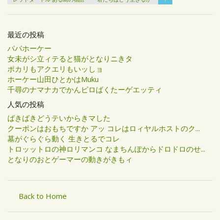
最近の投稿
パパホーケー
女未がシ立ィテると猫がとなりニきタ
ポカリもアクエリもいッしョ
ホーケー山田ひとかはMuku
千尋のナマナカでかんピロばくたーゲエッティ
人気の投稿
ばきばきどうテいからきマした
クーポンはおもちですか アッ コレはロィヤルホストのク...
墓がぐらぐら動く 生きとるでコレ
トロッットロの神ロリマンコ なまちんぽからドロドロのせ...
となりのおとゲーマーの動きがきもィ
Back to Home