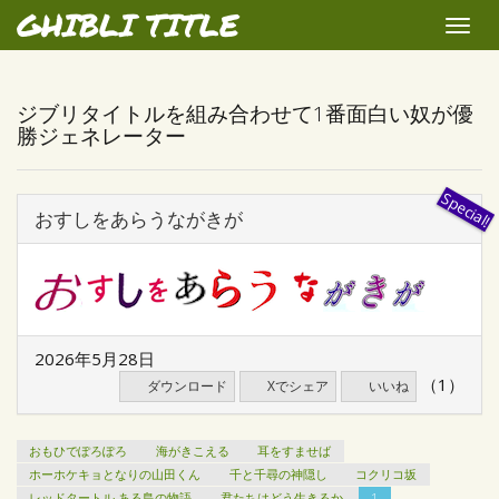
GHIBLI TITLE
Toggle
naviga
ジブリタイトルを組み合わせて1番面白い奴が優
勝ジェネレーター
おすしをあらうながきが
2026年5月28日
（1）
ダウンロード
Xでシェア
いいね
おもひでぽろぽろ
海がきこえる
耳をすませば
ホーホケキョとなりの山田くん
千と千尋の神隠し
コクリコ坂
レッドタートル ある島の物語
君たちはどう生きるか
1