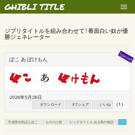
GHIBLI TITLE
Toggle
naviga
ジブリタイトルを組み合わせて1番面白い奴が優
勝ジェネレーター
ぽこ あ ぽけもん
2026年5月28日
（1）
ダウンロード
Xでシェア
いいね
平成狸合戦ぽんぽこ
もののけ姫
レッドタートル ある島の物語
1