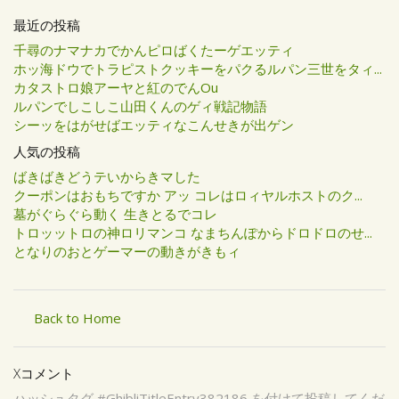
最近の投稿
千尋のナマナカでかんピロばくたーゲエッティ
ホッ海ドウでトラピストクッキーをパクるルパン三世をタィ...
カタストロ娘アーヤと紅のでんOu
ルパンでしこしこ山田くんのゲィ戦記物語
シーッをはがせばエッティなこんせきが出ゲン
人気の投稿
ばきばきどうテいからきマした
クーポンはおもちですか アッ コレはロィヤルホストのク...
墓がぐらぐら動く 生きとるでコレ
トロッットロの神ロリマンコ なまちんぽからドロドロのせ...
となりのおとゲーマーの動きがきもィ
Back to Home
Xコメント
ハッシュタグ #GhibliTitleEntry382186 を付けて投稿してくだ