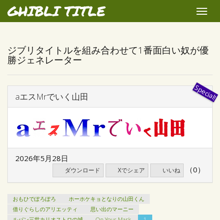
GHIBLI TITLE
Toggle
naviga
ジブリタイトルを組み合わせて1番面白い奴が優
勝ジェネレーター
aエスMrでいく山田
2026年5月28日
（0）
ダウンロード
Xでシェア
いいね
おもひでぽろぽろ
ホーホケキョとなりの山田くん
借りぐらしのアリエッティ
思い出のマーニー
ルパン三世カリオストロの城
On Your Mark
1