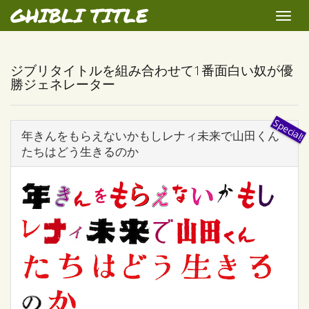
GHIBLI TITLE
Toggle
naviga
ジブリタイトルを組み合わせて1番面白い奴が優
勝ジェネレーター
年きんをもらえないかもしレナィ未来で山田くん
たちはどう生きるのか