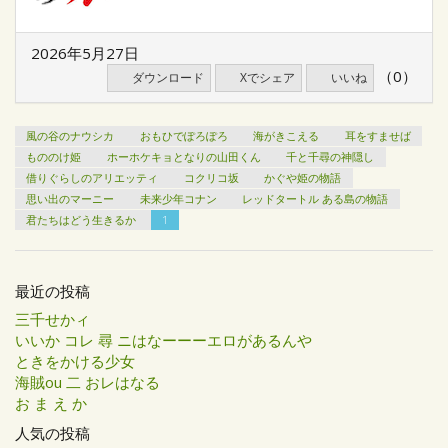
2026年5月27日
（0）
ダウンロード
Xでシェア
いいね
風の谷のナウシカ
おもひでぽろぽろ
海がきこえる
耳をすませば
もののけ姫
ホーホケキョとなりの山田くん
千と千尋の神隠し
借りぐらしのアリエッティ
コクリコ坂
かぐや姫の物語
思い出のマーニー
未来少年コナン
レッドタートル ある島の物語
君たちはどう生きるか
1
最近の投稿
三千せかィ
いいか コレ 尋 ニはなーーーエロがあるんや
ときをかける少女
海賊ou 二 おレはなる
お ま え か
人気の投稿