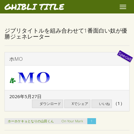
GHIBLI TITLE
Toggle
naviga
ジブリタイトルを組み合わせて1番面白い奴が優
勝ジェネレーター
ホMO
2026年5月27日
（1）
ダウンロード
Xでシェア
いいね
ホーホケキョとなりの山田くん
On Your Mark
1