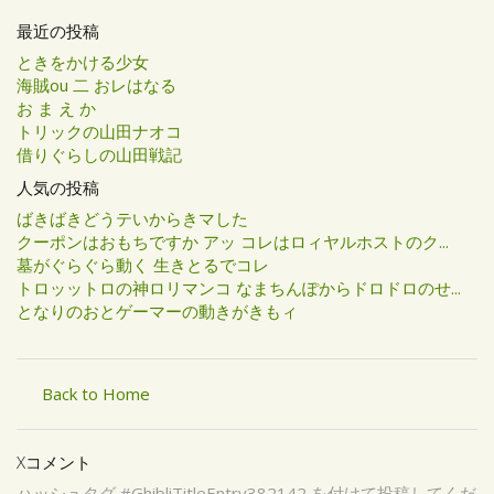
最近の投稿
ときをかける少女
海賊ou 二 おレはなる
お ま え か
トリックの山田ナオコ
借りぐらしの山田戦記
人気の投稿
ばきばきどうテいからきマした
クーポンはおもちですか アッ コレはロィヤルホストのク...
墓がぐらぐら動く 生きとるでコレ
トロッットロの神ロリマンコ なまちんぽからドロドロのせ...
となりのおとゲーマーの動きがきもィ
Back to Home
Xコメント
ハッシュタグ #GhibliTitleEntry382142 を付けて投稿してくだ