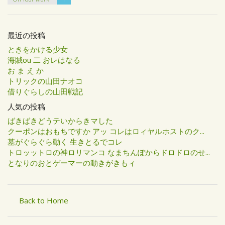
最近の投稿
ときをかける少女
海賊ou 二 おレはなる
お ま え か
トリックの山田ナオコ
借りぐらしの山田戦記
人気の投稿
ばきばきどうテいからきマした
クーポンはおもちですか アッ コレはロィヤルホストのク...
墓がぐらぐら動く 生きとるでコレ
トロッットロの神ロリマンコ なまちんぽからドロドロのせ...
となりのおとゲーマーの動きがきもィ
Back to Home