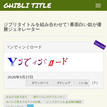
GHIBLI TITLE
Toggle
naviga
ジブリタイトルを組み合わせて1番面白い奴が優
勝ジェネレーター
Yンでィンぐロード
2026年5月27日
（1）
ダウンロード
Xでシェア
いいね
おもひでぽろぽろ
借りぐらしのアリエッティ
ルパン三世カリオストロの城
レッドタートル ある島の物語
On Your Mark
1