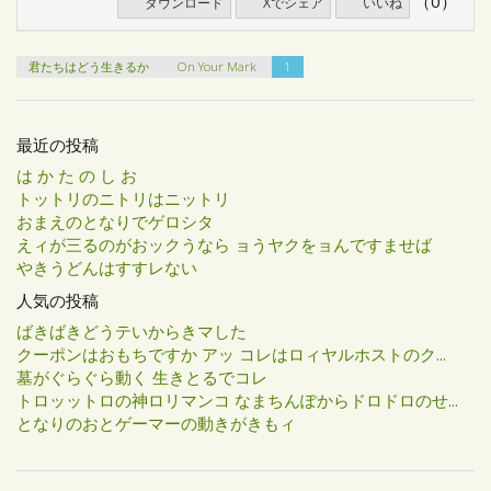
（0）
ダウンロード
Xでシェア
いいね
君たちはどう生きるか
On Your Mark
1
最近の投稿
は か た の し お
トットリのニトリはニットリ
おまえのとなりでゲロシタ
えィが三るのがおックうなら ョうヤクをョんですませば
やきうどんはすすレない
人気の投稿
ばきばきどうテいからきマした
クーポンはおもちですか アッ コレはロィヤルホストのク...
墓がぐらぐら動く 生きとるでコレ
トロッットロの神ロリマンコ なまちんぽからドロドロのせ...
となりのおとゲーマーの動きがきもィ