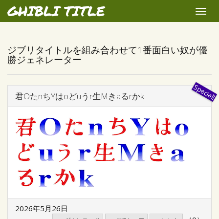
GHIBLI TITLE
Toggle
naviga
ジブリタイトルを組み合わせて1番面白い奴が優
勝ジェネレーター
君OたnちYはoどuうr生Mきaるrかk
2026年5月26日