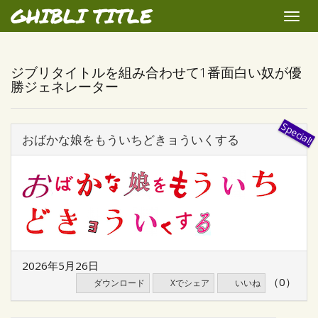
GHIBLI TITLE
Toggle
naviga
ジブリタイトルを組み合わせて1番面白い奴が優
勝ジェネレーター
おばかな娘をもういちどきョういくする
2026年5月26日
（0）
ダウンロード
Xでシェア
いいね