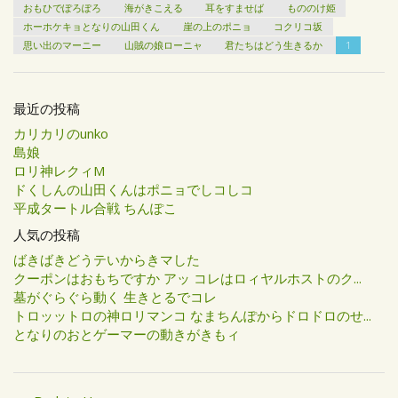
おもひでぽろぽろ
海がきこえる
耳をすませば
もののけ姫
ホーホケキョとなりの山田くん
崖の上のポニョ
コクリコ坂
思い出のマーニー
山賊の娘ローニャ
君たちはどう生きるか
1
最近の投稿
カリカリのunko
島娘
ロリ神レクィM
ドくしんの山田くんはポニョでしコしコ
平成タートル合戦 ちんぽこ
人気の投稿
ばきばきどうテいからきマした
クーポンはおもちですか アッ コレはロィヤルホストのク...
墓がぐらぐら動く 生きとるでコレ
トロッットロの神ロリマンコ なまちんぽからドロドロのせ...
となりのおとゲーマーの動きがきもィ