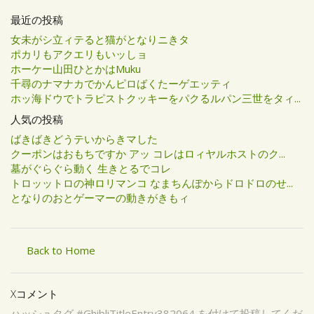
最近の投稿
女未がシ立ィテると猫がとなりニきタ
ポカリもアクエリもいッしョ
ホーケー山田ひとかはMuku
千尋のナマナカでかんピロばくたーゲエッティ
ホッ海ドウでトラピストクッキーをパクるルパン三世をタィ...
人気の投稿
ばきばきどうテいからきマした
クーポンはおもちですか アッ コレはロィヤルホストのク...
墓がぐらぐら動く 生きとるでコレ
トロッットロの神ロリマンコ なまちんぽからドロドロのせ...
となりのおとゲーマーの動きがきもィ
Back to Home
Xコメント
ハッシュタグ #GhibliTitleEntry382064 を付けて投稿してくだ