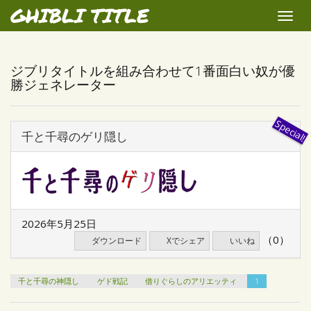
GHIBLI TITLE
Toggle
naviga
ジブリタイトルを組み合わせて1番面白い奴が優
勝ジェネレーター
千と千尋のゲリ隠し
2026年5月25日
（0）
ダウンロード
Xでシェア
いいね
千と千尋の神隠し
ゲド戦記
借りぐらしのアリエッティ
1