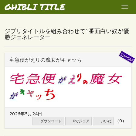
GHIBLI TITLE
Toggle
naviga
ジブリタイトルを組み合わせて1番面白い奴が優
勝ジェネレーター
宅急便がえりの魔女がキャッち
2026年5月24日
（0）
ダウンロード
Xでシェア
いいね