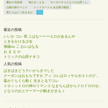
魔女の宅急便
海がきこえる
ホーホケキョとなりの山田くん
山賊の娘ローニャ
レッドタートル ある島の物語
君たちはどう生きるか
1
最近の投稿
いいか コレ 尋 ニはなーーーエロがあるんや
ときをかける少女
海賊ou 二 おレはなる
お ま え か
トリックの山田ナオコ
人気の投稿
ばきばきどうテいからきマした
クーポンはおもちですか アッ コレはロィヤルホストのク...
墓がぐらぐら動く 生きとるでコレ
トロッットロの神ロリマンコ なまちんぽからドロドロのせ...
となりのおとゲーマーの動きがきもィ