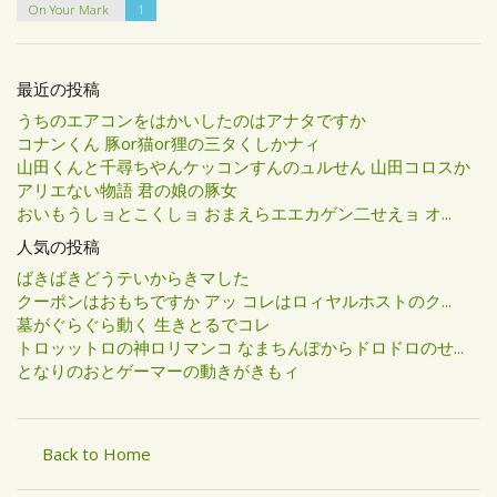
On Your Mark
1
最近の投稿
うちのエアコンをはかいしたのはアナタですか
コナンくん 豚or猫or狸の三タくしかナィ
山田くんと千尋ちやんケッコンすんのュルせん 山田コロスか
アリエない物語 君の娘の豚女
おいもうしョとこくしョ おまえらエエカゲン二せえョ オ...
人気の投稿
ばきばきどうテいからきマした
クーポンはおもちですか アッ コレはロィヤルホストのク...
墓がぐらぐら動く 生きとるでコレ
トロッットロの神ロリマンコ なまちんぽからドロドロのせ...
となりのおとゲーマーの動きがきもィ
Back to Home