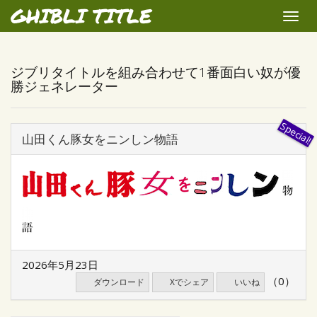
GHIBLI TITLE
Toggle
naviga
ジブリタイトルを組み合わせて1番面白い奴が優
勝ジェネレーター
山田くん豚女をニンしン物語
2026年5月23日
（0）
ダウンロード
Xでシェア
いいね