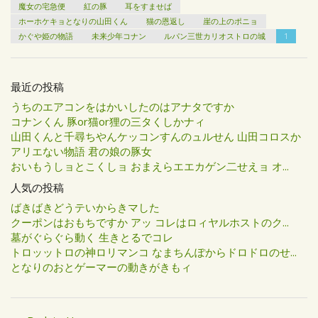
魔女の宅急便
紅の豚
耳をすませば
ホーホケキョとなりの山田くん
猫の恩返し
崖の上のポニョ
かぐや姫の物語
未来少年コナン
ルパン三世カリオストロの城
1
最近の投稿
うちのエアコンをはかいしたのはアナタですか
コナンくん 豚or猫or狸の三タくしかナィ
山田くんと千尋ちやんケッコンすんのュルせん 山田コロスか
アリエない物語 君の娘の豚女
おいもうしョとこくしョ おまえらエエカゲン二せえョ オ...
人気の投稿
ばきばきどうテいからきマした
クーポンはおもちですか アッ コレはロィヤルホストのク...
墓がぐらぐら動く 生きとるでコレ
トロッットロの神ロリマンコ なまちんぽからドロドロのせ...
となりのおとゲーマーの動きがきもィ