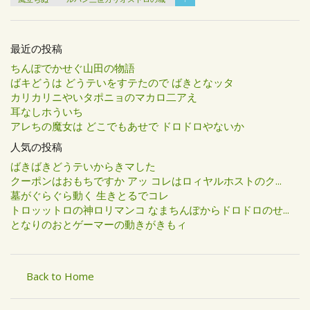
最近の投稿
ちんぽでかせぐ山田の物語
ばキどうは どうテいをすテたので ばきとなッタ
カリカリニやいタポニョのマカロ二アえ
耳なしホういち
アレちの魔女は どこでもあせで ドロドロやないか
人気の投稿
ばきばきどうテいからきマした
クーポンはおもちですか アッ コレはロィヤルホストのク...
墓がぐらぐら動く 生きとるでコレ
トロッットロの神ロリマンコ なまちんぽからドロドロのせ...
となりのおとゲーマーの動きがきもィ
Back to Home