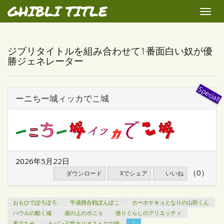
GHIBLI TITLE
Toggle
naviga
ジブリタイトルを組み合わせて1番面白い奴が優
勝ジェネレーター
ーニちー城ィッカでこ城
2026年5月22日
（0）
ダウンロード
Xでシェア
いいね
おもひでぽろぽろ
平成狸合戦ぽんぽこ
ホーホケキョとなりの山田くん
ハウルの動く城
崖の上のポニョ
借りぐらしのアリエッティ
風立ちぬ
ルパン三世カリオストロの城
1