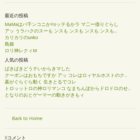
最近の投稿
MaMaはパ千ンコニかYoッテるかラ マ二ー借りぐらし
アッ うラハクのスーも ンスも ンスも ンスも ンスも...
カリカリのunko
島娘
ロリ神レクィM
人気の投稿
ばきばきどうテいからきマした
クーポンはおもちですか アッ コレはロィヤルホストのク...
墓がぐらぐら動く 生きとるでコレ
トロッットロの神ロリマンコ なまちんぽからドロドロのせ...
となりのおとゲーマーの動きがきもィ
Back to Home
Xコメント