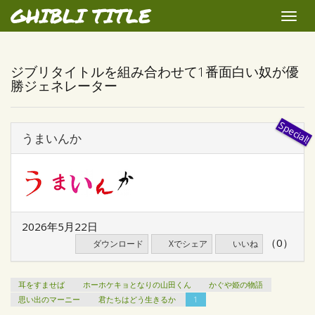
GHIBLI TITLE
Toggle
naviga
ジブリタイトルを組み合わせて1番面白い奴が優
勝ジェネレーター
うまいんか
2026年5月22日
（0）
ダウンロード
Xでシェア
いいね
耳をすませば
ホーホケキョとなりの山田くん
かぐや姫の物語
思い出のマーニー
君たちはどう生きるか
1