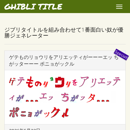
GHIBLI TITLE
Toggle
naviga
ジブリタイトルを組み合わせて1番面白い奴が優
勝ジェネレーター
ゲテものリョウリをアリエッティがーーーエッ ち
がッターーー ポニョがックル