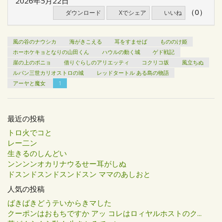
2026年5月22日
（0）
ダウンロード
Xでシェア
いいね
風の谷のナウシカ
海がきこえる
耳をすませば
もののけ姫
ホーホケキョとなりの山田くん
ハウルの動く城
ゲド戦記
崖の上のポニョ
借りぐらしのアリエッティ
コクリコ坂
風立ちぬ
ルパン三世カリオストロの城
レッドタートル ある島の物語
アーヤと魔女
1
最近の投稿
トロ火でコと
レー二ン
生きるのしんどい
ンンンンオカリナウるせー耳がしぬ
ドスンドスンドスンドスン ママのあしおと
人気の投稿
ばきばきどうテいからきマした
クーポンはおもちですか アッ コレはロィヤルホストのク...