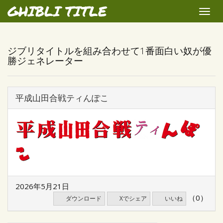
GHIBLI TITLE
Toggle
naviga
ジブリタイトルを組み合わせて1番面白い奴が優
勝ジェネレーター
平成山田合戦ティんぽこ
2026年5月21日
（0）
ダウンロード
Xでシェア
いいね