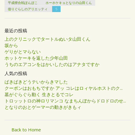
平成狸合戦ぽんぽこ
ホーホケキョとなりの山田くん
借りぐらしのアリエッティ
5
最近の投稿
上のクリニックでタートルぬいタ山田くん
坂から
ゲりがとマらない
ホットケーキを返した少年山田
うちのエアコンをはかいしたのはアナタですか
人気の投稿
ばきばきどうテいからきマした
クーポンはおもちですか アッ コレはロィヤルホストのク...
墓がぐらぐら動く 生きとるでコレ
トロッットロの神ロリマンコ なまちんぽからドロドロのせ...
となりのおとゲーマーの動きがきもィ
Back to Home