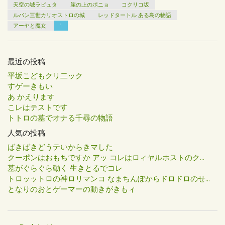
天空の城ラピュタ
崖の上のポニョ
コクリコ坂
ルパン三世カリオストロの城
レッドタートル ある島の物語
アーヤと魔女
1
最近の投稿
平坂こどもクリ二ック
すゲーきもい
あ かえります
こレはテストです
トトロの墓でオナる千尋の物語
人気の投稿
ばきばきどうテいからきマした
クーポンはおもちですか アッ コレはロィヤルホストのク...
墓がぐらぐら動く 生きとるでコレ
トロッットロの神ロリマンコ なまちんぽからドロドロのせ...
となりのおとゲーマーの動きがきもィ