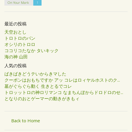
On Your Mark
1
最近の投稿
天空おとし
トロトロのパン
オシリのトロロ
ココリコたなか タいキック
海の神 山田
人気の投稿
ばきばきどうテいからきマした
クーポンはおもちですか アッ コレはロィヤルホストのク...
墓がぐらぐら動く 生きとるでコレ
トロッットロの神ロリマンコ なまちんぽからドロドロのせ...
となりのおとゲーマーの動きがきもィ
Back to Home