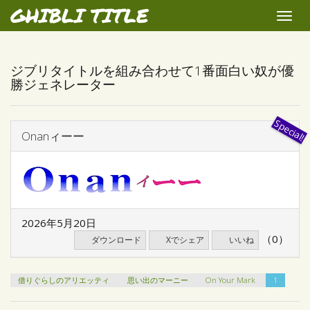
GHIBLI TITLE
Toggle
naviga
ジブリタイトルを組み合わせて1番面白い奴が優
勝ジェネレーター
Onanィーー
2026年5月20日
（0）
ダウンロード
Xでシェア
いいね
借りぐらしのアリエッティ
思い出のマーニー
On Your Mark
1