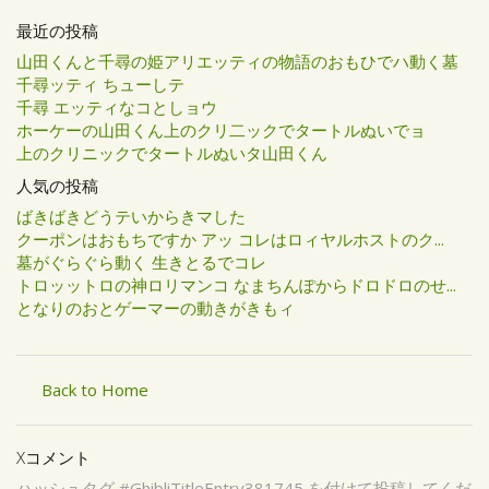
最近の投稿
山田くんと千尋の姫アリエッティの物語のおもひでハ動く墓
千尋ッティ ちューしテ
千尋 エッティなコとしョウ
ホーケーの山田くん上のクリ二ックでタートルぬいでョ
上のクリニックでタートルぬいタ山田くん
人気の投稿
ばきばきどうテいからきマした
クーポンはおもちですか アッ コレはロィヤルホストのク...
墓がぐらぐら動く 生きとるでコレ
トロッットロの神ロリマンコ なまちんぽからドロドロのせ...
となりのおとゲーマーの動きがきもィ
Back to Home
Xコメント
ハッシュタグ #GhibliTitleEntry381745 を付けて投稿してくだ