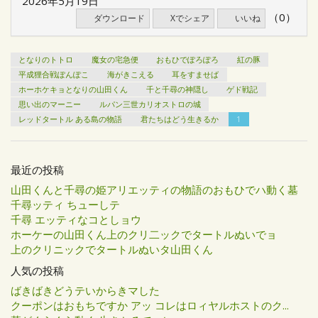
2026年5月19日
（0）
ダウンロード
Xでシェア
いいね
となりのトトロ
魔女の宅急便
おもひでぽろぽろ
紅の豚
平成狸合戦ぽんぽこ
海がきこえる
耳をすませば
ホーホケキョとなりの山田くん
千と千尋の神隠し
ゲド戦記
思い出のマーニー
ルパン三世カリオストロの城
レッドタートル ある島の物語
君たちはどう生きるか
1
最近の投稿
山田くんと千尋の姫アリエッティの物語のおもひでハ動く墓
千尋ッティ ちューしテ
千尋 エッティなコとしョウ
ホーケーの山田くん上のクリ二ックでタートルぬいでョ
上のクリニックでタートルぬいタ山田くん
人気の投稿
ばきばきどうテいからきマした
クーポンはおもちですか アッ コレはロィヤルホストのク...