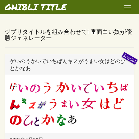
GHIBLI TITLE
Toggle
naviga
ジブリタイトルを組み合わせて1番面白い奴が優
勝ジェネレーター
ゲいのうかいでいちばんキスがうまい女はどのひ
とかなあ