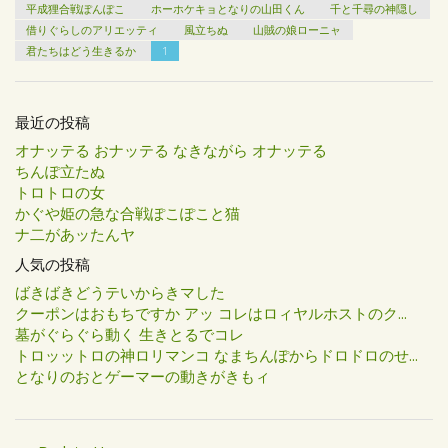
平成狸合戦ぽんぽこ
ホーホケキョとなりの山田くん
千と千尋の神隠し
借りぐらしのアリエッティ
風立ちぬ
山賊の娘ローニャ
君たちはどう生きるか
1
最近の投稿
オナッテる おナッテる なきながら オナッテる
ちんぽ立たぬ
トロトロの女
かぐや姫の急な合戦ぽこぽこと猫
ナ二があッたんヤ
人気の投稿
ばきばきどうテいからきマした
クーポンはおもちですか アッ コレはロィヤルホストのク...
墓がぐらぐら動く 生きとるでコレ
トロッットロの神ロリマンコ なまちんぽからドロドロのせ...
となりのおとゲーマーの動きがきもィ