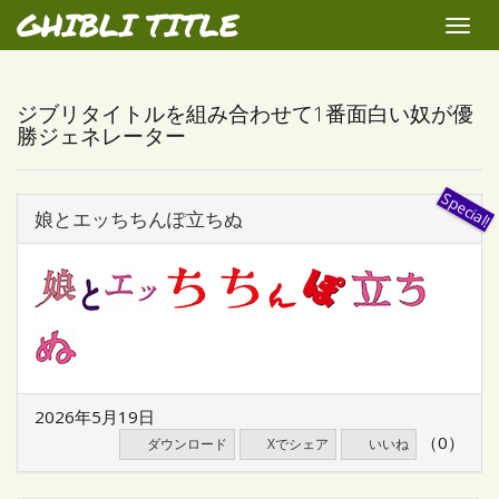
GHIBLI TITLE
Toggle
naviga
ジブリタイトルを組み合わせて1番面白い奴が優
勝ジェネレーター
娘とエッちちんぽ立ちぬ
2026年5月19日
（0）
ダウンロード
Xでシェア
いいね