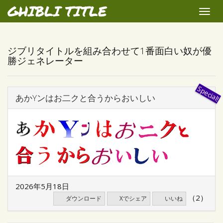
GHIBLI TITLE
Toggle
naviga
ジブリタイトルを組み合わせて1番面白い奴が優
勝ジェネレーター
あかYンはお二クと合うからおいしい
2026年5月18日
（2）
ダウンロード
Xでシェア
いいね