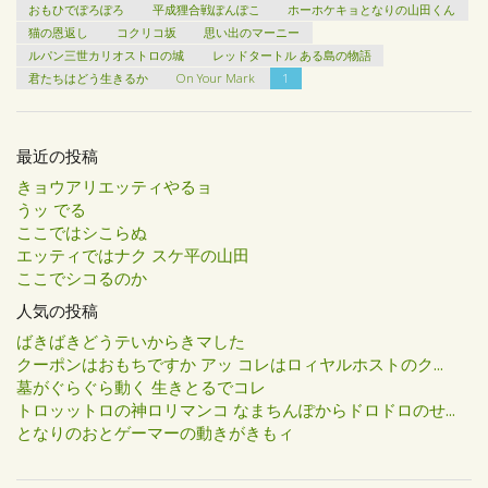
おもひでぽろぽろ
平成狸合戦ぽんぽこ
ホーホケキョとなりの山田くん
猫の恩返し
コクリコ坂
思い出のマーニー
ルパン三世カリオストロの城
レッドタートル ある島の物語
君たちはどう生きるか
On Your Mark
1
最近の投稿
きョウアリエッティやるョ
うッ でる
ここではシこらぬ
エッティではナク スケ平の山田
ここでシコるのか
人気の投稿
ばきばきどうテいからきマした
クーポンはおもちですか アッ コレはロィヤルホストのク...
墓がぐらぐら動く 生きとるでコレ
トロッットロの神ロリマンコ なまちんぽからドロドロのせ...
となりのおとゲーマーの動きがきもィ