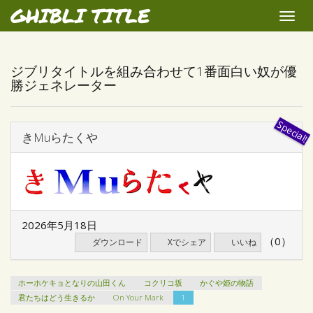
GHIBLI TITLE
Toggle
naviga
ジブリタイトルを組み合わせて1番面白い奴が優
勝ジェネレーター
きMuらたくや
2026年5月18日
（0）
ダウンロード
Xでシェア
いいね
ホーホケキョとなりの山田くん
コクリコ坂
かぐや姫の物語
君たちはどう生きるか
On Your Mark
1