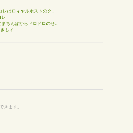
た
コレはロィヤルホストのク...
コレ
まちんぽからドロドロのせ...
がきもィ
認できます。