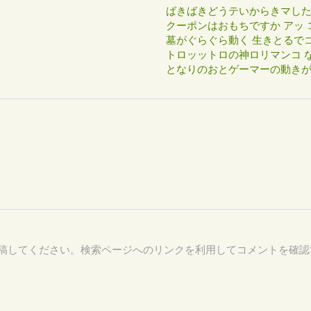
ばきばきどうテいからきマし
クーポンはおもちですか アッ 
墓がぐらぐら動く 生きとるで
トロッットロの神ロリマンコ な
となりのおとゲーマーの動き
98 を付けて投稿してください。検索ページへのリンクを利用してコメントを確