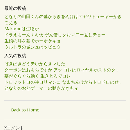
最近の投稿
となりの山田くんの墓からきをぬけばアヤヤトューヤーがき
こえる
Makaronは生物か
ドラえもーん いいかゲん借しタおマ二ー返しテョー
生娘の耳を墓でホーホケキョ
ウルトラの城シュはッピュタ
人気の投稿
ばきばきどうテいからきマした
クーポンはおもちですか アッ コレはロィヤルホストのク...
墓がぐらぐら動く 生きとるでコレ
トロッットロの神ロリマンコ なまちんぽからドロドロのせ...
となりのおとゲーマーの動きがきもィ
Back to Home
Xコメント