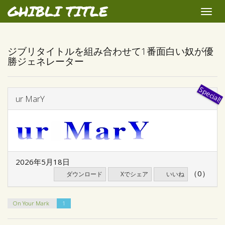
GHIBLI TITLE
Toggle
naviga
ジブリタイトルを組み合わせて1番面白い奴が優
勝ジェネレーター
ur MarY
2026年5月18日
（0）
ダウンロード
Xでシェア
いいね
On Your Mark
1