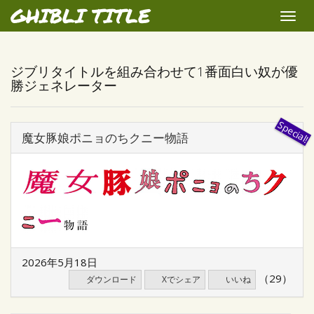
GHIBLI TITLE
Toggle
naviga
ジブリタイトルを組み合わせて1番面白い奴が優
勝ジェネレーター
魔女豚娘ポニョのちクニー物語
2026年5月18日
（29）
ダウンロード
Xでシェア
いいね