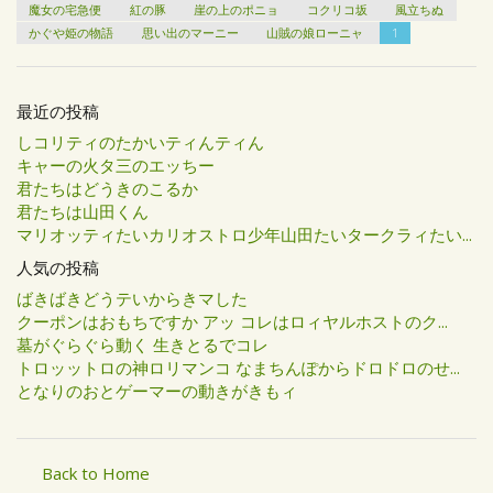
魔女の宅急便
紅の豚
崖の上のポニョ
コクリコ坂
風立ちぬ
かぐや姫の物語
思い出のマーニー
山賊の娘ローニャ
1
最近の投稿
しコリティのたかいティんティん
キャーの火タ三のエッちー
君たちはどうきのこるか
君たちは山田くん
マリオッティたいカリオストロ少年山田たいタークラィたい...
人気の投稿
ばきばきどうテいからきマした
クーポンはおもちですか アッ コレはロィヤルホストのク...
墓がぐらぐら動く 生きとるでコレ
トロッットロの神ロリマンコ なまちんぽからドロドロのせ...
となりのおとゲーマーの動きがきもィ
Back to Home