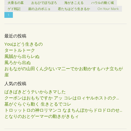
火垂るの墓
おもひでぽろぽろ
海がきこえる
ハウルの動く城
ゲド戦記
崖の上のポニョ
君たちはどう生きるか
On Your Mark
1
最近の投稿
Youはどう生きるの
タートルトーク
風賊から出らレぬ
風ろから出ぬ
おもながの山田くん少ないマ二ーでかお動かすもハナ立ちが
崖
人気の投稿
ばきばきどうテいからきマした
クーポンはおもちですか アッ コレはロィヤルホストのク...
墓がぐらぐら動く 生きとるでコレ
トロッットロの神ロリマンコ なまちんぽからドロドロのせ...
となりのおとゲーマーの動きがきもィ