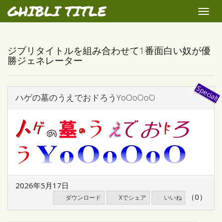
GHIBLI TITLE
Toggle
naviga
ジブリタイトルを組み合わせて1番面白い奴が優
勝ジェネレーター
ハゲの墓のうえでおドろうYoOoOoO
2026年5月17日
（0）
ダウンロード
Xでシェア
いいね