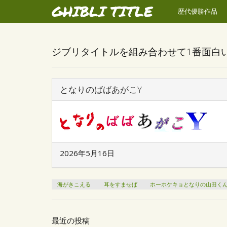
GHIBLI TITLE
歴代優勝作品
ジブリタイトルを組み合わせて1番面白
となりのばばあがこY
2026年5月16日
海がきこえる
耳をすませば
ホーホケキョとなりの山田く
最近の投稿