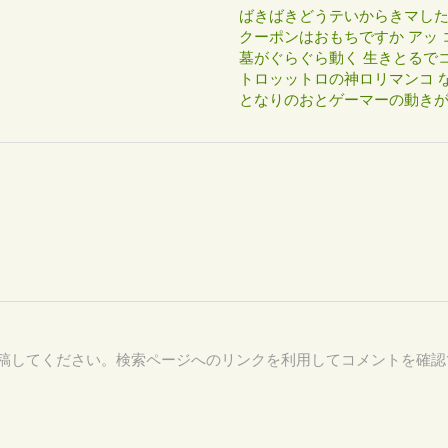
ばきばきどうテいからきマし
クーポンはおもちですか アッ 
墓がぐらぐら動く 生きとるで
トロッットロの神ロリマンコ な
となりのおとゲーマーの動き
43 を付けて投稿してください。検索ページへのリンクを利用してコメントを確