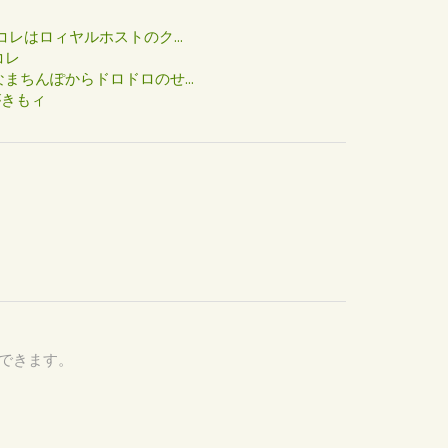
た
コレはロィヤルホストのク...
コレ
まちんぽからドロドロのせ...
がきもィ
認できます。