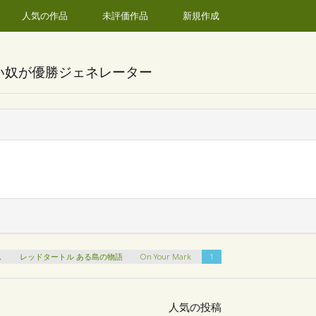
人気の作品
未評価作品
新規作成
い奴が優勝ジェネレーター
ん
レッドタートル ある島の物語
On Your Mark
1
人気の投稿