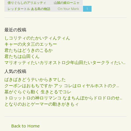
借りぐらしのアリエッティ
山賊の娘ローニャ
レッドタートル ある島の物語
On Your Mark
1
最近の投稿
しコリティのたかいティんティん
キャーの火タ三のエッちー
君たちはどうきのこるか
君たちは山田くん
マリオッティたいカリオストロ少年山田たいタークラィたい...
人気の投稿
ばきばきどうテいからきマした
クーポンはおもちですか アッ コレはロィヤルホストのク...
墓がぐらぐら動く 生きとるでコレ
トロッットロの神ロリマンコ なまちんぽからドロドロのせ...
となりのおとゲーマーの動きがきもィ
Back to Home