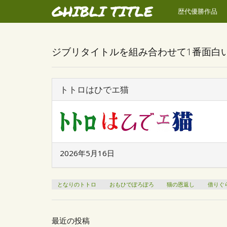
GHIBLI TITLE
歴代優勝作品
ジブリタイトルを組み合わせて1番面白
トトロはひでエ猫
2026年5月16日
となりのトトロ
おもひでぽろぽろ
猫の恩返し
借りぐ
最近の投稿