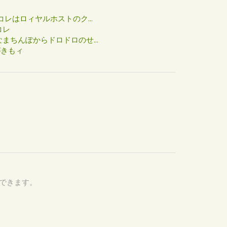
た
コレはロィヤルホストのク...
コレ
まちんぽからドロドロのせ...
がきもィ
認できます。