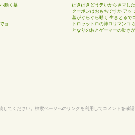
ハ動く墓
ばきばきどうテいからきマし
クーポンはおもちですか アッ 
墓がぐらぐら動く 生きとるで
でョ
トロッットロの神ロリマンコ な
となりのおとゲーマーの動き
07 を付けて投稿してください。検索ページへのリンクを利用してコメントを確