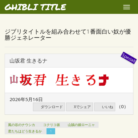
GHIBLI TITLE
Toggle
naviga
ジブリタイトルを組み合わせて1番面白い奴が優
勝ジェネレーター
山坂君 生きるナ
2026年5月16日
（0）
ダウンロード
Xでシェア
いいね
風の谷のナウシカ
コクリコ坂
山賊の娘ローニャ
君たちはどう生きるか
1