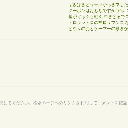
ばきばきどうテいからきマし
クーポンはおもちですか アッ 
墓がぐらぐら動く 生きとるで
トロッットロの神ロリマンコ な
となりのおとゲーマーの動き
71 を付けて投稿してください。検索ページへのリンクを利用してコメントを確