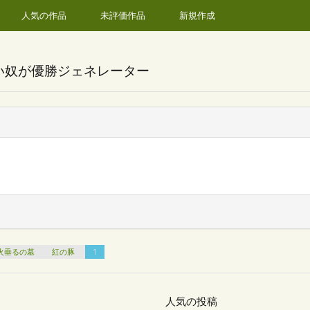
人気の作品
未評価作品
新規作成
い奴が優勝ジェネレーター
火垂るの墓
紅の豚
1
人気の投稿