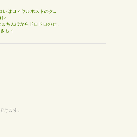
た
コレはロィヤルホストのク...
コレ
まちんぽからドロドロのせ...
がきもィ
認できます。