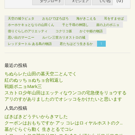
（0）
ダウンロード
Xでシェア
いいね
天空の城ラピュタ
おもひでぽろぽろ
海がきこえる
耳をすませば
ホーホケキョとなりの山田くん
千と千尋の神隠し
崖の上のポニョ
借りぐらしのアリエッティ
コクリコ坂
かぐや姫の物語
思い出のマーニー
ルパン三世カリオストロの城
レッドタートル ある島の物語
君たちはどう生きるか
1
最近の投稿
ちぬらレた山田の墓天空二とんでく
紅のぬッちョぬちョ合戦返し
戦姫ポニョMark三
スカトロ少年山田はエッティなウンコの宅急便をリョウする
アリのすがありましたのでオシッコをかけたいと思います
人気の投稿
ばきばきどうテいからきマした
クーポンはおもちですか アッ コレはロィヤルホストのク...
墓がぐらぐら動く 生きとるでコレ