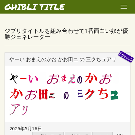
GHIBLI TITLE
Toggle
naviga
ジブリタイトルを組み合わせて1番面白い奴が優
勝ジェネレーター
やーい おまえのかお かお田ニ の 三クちュアリ
2026年5月16日