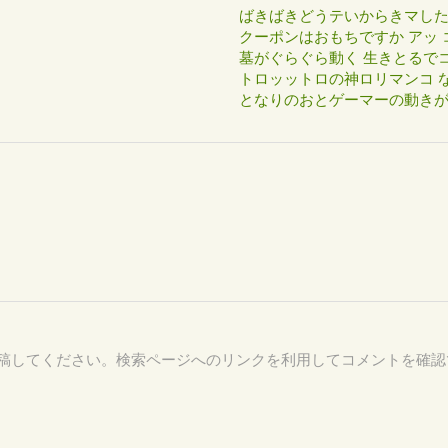
ばきばきどうテいからきマし
クーポンはおもちですか アッ 
墓がぐらぐら動く 生きとるで
トロッットロの神ロリマンコ な
となりのおとゲーマーの動き
14 を付けて投稿してください。検索ページへのリンクを利用してコメントを確