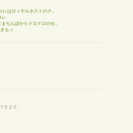
た
コレはロィヤルホストのク...
コレ
まちんぽからドロドロのせ...
がきもィ
認できます。