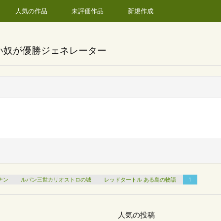
人気の作品
未評価作品
新規作成
い奴が優勝ジェネレーター
ナン
ルパン三世カリオストロの城
レッドタートル ある島の物語
1
人気の投稿