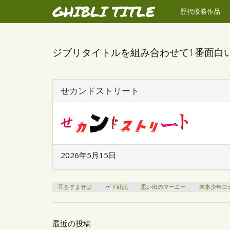
GHIBLI TITLE
歴代優勝作品
ジブリタイトルを組み合わせて1番面白
せカンドストリート
2026年5月15日
耳をすませば
ゲド戦記
思い出のマーニー
未来少年コ
最近の投稿