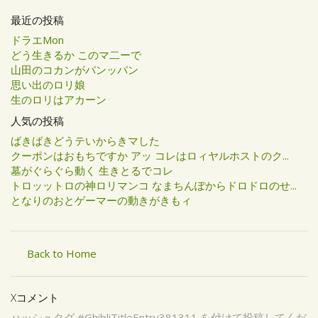
最近の投稿
ドラエMon
どう生きるか このマ二ーで
山田のコカンがパンッパン
思い出のロリ娘
生のロリはアカーン
人気の投稿
ばきばきどうテいからきマした
クーポンはおもちですか アッ コレはロィヤルホストのク...
墓がぐらぐら動く 生きとるでコレ
トロッットロの神ロリマンコ なまちんぽからドロドロのせ...
となりのおとゲーマーの動きがきもィ
Back to Home
Xコメント
ハッシュタグ #GhibliTitleEntry381311 を付けて投稿してくだ