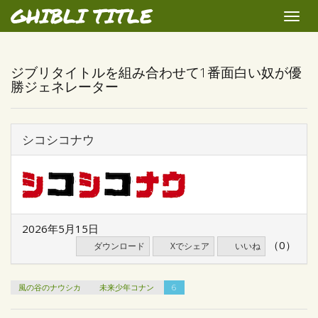
GHIBLI TITLE
Toggle
naviga
ジブリタイトルを組み合わせて1番面白い奴が優
勝ジェネレーター
シコシコナウ
2026年5月15日
（0）
ダウンロード
Xでシェア
いいね
風の谷のナウシカ
未来少年コナン
6