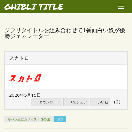
GHIBLI TITLE
Toggle
naviga
ジブリタイトルを組み合わせて1番面白い奴が優
勝ジェネレーター
スカトロ
2026年5月15日
（2）
ダウンロード
Xでシェア
いいね
ルパン三世カリオストロの城
200