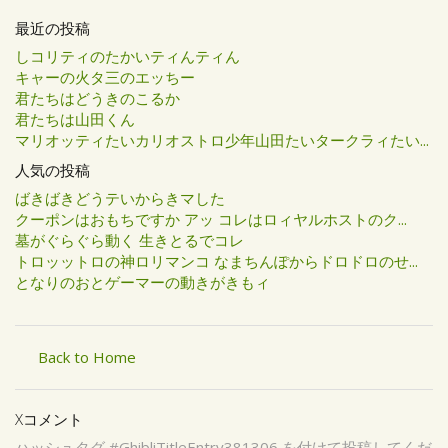
最近の投稿
しコリティのたかいティんティん
キャーの火タ三のエッちー
君たちはどうきのこるか
君たちは山田くん
マリオッティたいカリオストロ少年山田たいタークラィたい...
人気の投稿
ばきばきどうテいからきマした
クーポンはおもちですか アッ コレはロィヤルホストのク...
墓がぐらぐら動く 生きとるでコレ
トロッットロの神ロリマンコ なまちんぽからドロドロのせ...
となりのおとゲーマーの動きがきもィ
Back to Home
Xコメント
ハッシュタグ #GhibliTitleEntry381306 を付けて投稿してくだ