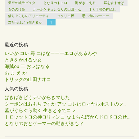
天空の城ラピュタ
となりのトトロ
海がきこえる
耳をすませば
もののけ姫
ホーホケキョとなりの山田くん
千と千尋の神隠し
借りぐらしのアリエッティ
コクリコ坂
思い出のマーニー
君たちはどう生きるか
1
最近の投稿
いいか コレ 尋 ニはなーーーエロがあるんや
ときをかける少女
海賊ou 二 おレはなる
お ま え か
トリックの山田ナオコ
人気の投稿
ばきばきどうテいからきマした
クーポンはおもちですか アッ コレはロィヤルホストのク...
墓がぐらぐら動く 生きとるでコレ
トロッットロの神ロリマンコ なまちんぽからドロドロのせ...
となりのおとゲーマーの動きがきもィ