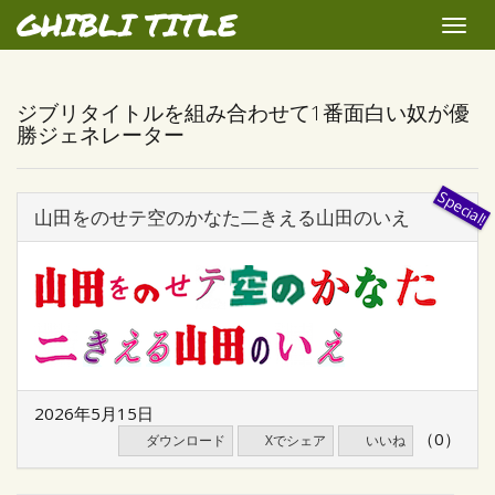
GHIBLI TITLE
Toggle
naviga
ジブリタイトルを組み合わせて1番面白い奴が優
勝ジェネレーター
山田をのせテ空のかなた二きえる山田のいえ
2026年5月15日
（0）
ダウンロード
Xでシェア
いいね