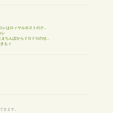
た
コレはロィヤルホストのク...
コレ
まちんぽからドロドロのせ...
がきもィ
認できます。