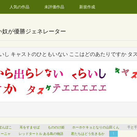
人気の作品
未評価作品
新規作成
い奴が優勝ジェネレーター
いし キャストのひともいない ここはどのあたりですか タ
ぽんぽこ
耳をすませば
もののけ姫
ホーホケキョとなりの山田くん
千と
ローニャ
レッドタートル ある島の物語
君たちはどう生きるか
1