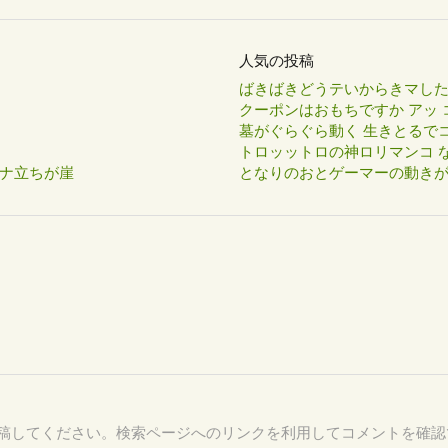
人気の投稿
ばきばきどうテいからきマし
クーポンはおもちですか アッ 
墓がぐらぐら動く 生きとるで
トロッットロの神ロリマンコ な
ナ立ちが崖
となりのおとゲーマーの動き
79 を付けて投稿してください。検索ページへのリンクを利用してコメントを確