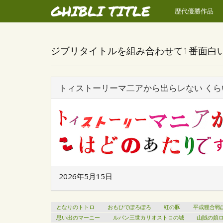
GHIBLI TITLE
歴代優勝作品
ジブリタイトルを組み合わせて1番面白
トィストーリーマ二アから出らレない くら
2026年5月15日
となりのトトロ
おもひでぽろぽろ
紅の豚
平成狸合戦
思い出のマーニー
ルパン三世カリオストロの城
山賊の娘