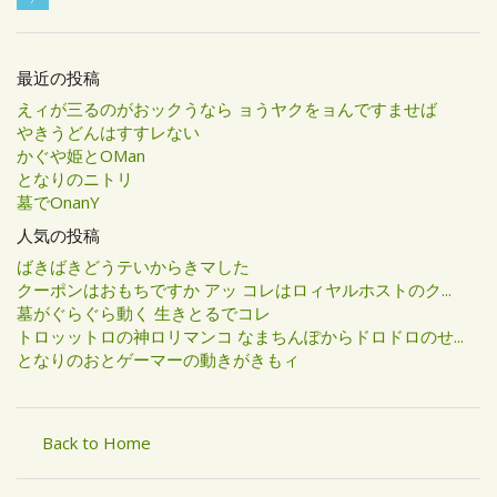
最近の投稿
えィが三るのがおックうなら ョうヤクをョんですませば
やきうどんはすすレない
かぐや姫とOMan
となりのニトリ
墓でOnanY
人気の投稿
ばきばきどうテいからきマした
クーポンはおもちですか アッ コレはロィヤルホストのク...
墓がぐらぐら動く 生きとるでコレ
トロッットロの神ロリマンコ なまちんぽからドロドロのせ...
となりのおとゲーマーの動きがきもィ
Back to Home