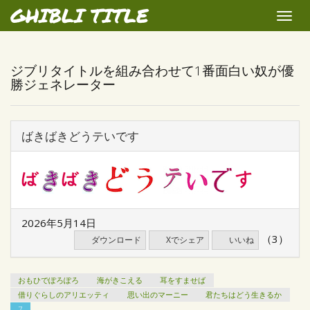
GHIBLI TITLE
Toggle
naviga
ジブリタイトルを組み合わせて1番面白い奴が優
勝ジェネレーター
ばきばきどうテいです
2026年5月14日
（3）
ダウンロード
Xでシェア
いいね
おもひでぽろぽろ
海がきこえる
耳をすませば
借りぐらしのアリエッティ
思い出のマーニー
君たちはどう生きるか
7