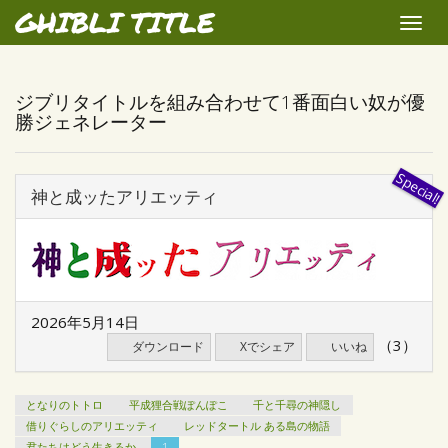
GHIBLI TITLE
Toggle
naviga
ジブリタイトルを組み合わせて1番面白い奴が優
勝ジェネレーター
神と成ッたアリエッティ
2026年5月14日
（3）
ダウンロード
Xでシェア
いいね
となりのトトロ
平成狸合戦ぽんぽこ
千と千尋の神隠し
借りぐらしのアリエッティ
レッドタートル ある島の物語
君たちはどう生きるか
1