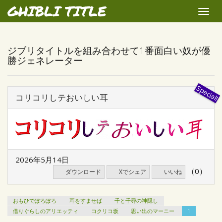
GHIBLI TITLE
Toggle
naviga
ジブリタイトルを組み合わせて1番面白い奴が優
勝ジェネレーター
コリコリしテおいしい耳
2026年5月14日
（0）
ダウンロード
Xでシェア
いいね
おもひでぽろぽろ
耳をすませば
千と千尋の神隠し
借りぐらしのアリエッティ
コクリコ坂
思い出のマーニー
1