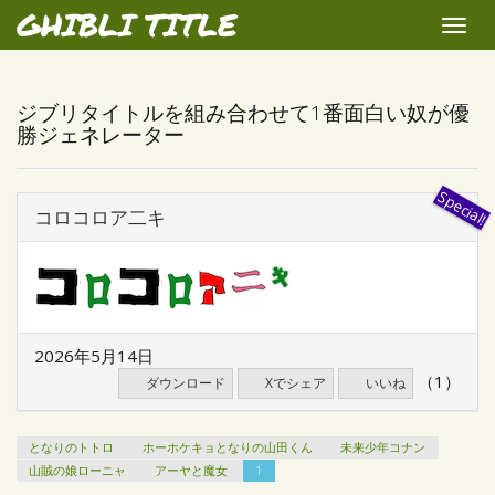
GHIBLI TITLE
Toggle
naviga
ジブリタイトルを組み合わせて1番面白い奴が優
勝ジェネレーター
コロコロア二キ
2026年5月14日
（1）
ダウンロード
Xでシェア
いいね
となりのトトロ
ホーホケキョとなりの山田くん
未来少年コナン
山賊の娘ローニャ
アーヤと魔女
1