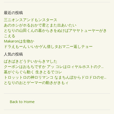
最近の投稿
三ニオンスアンドもンスタース
あのホシがホるおかで君とまた出あいたい
となりの山田くんの墓からきをぬけばアヤヤトューヤーがき
こえる
Makaronは生物か
ドラえもーん いいかゲん借しタおマ二ー返しテョー
人気の投稿
ばきばきどうテいからきマした
クーポンはおもちですか アッ コレはロィヤルホストのク...
墓がぐらぐら動く 生きとるでコレ
トロッットロの神ロリマンコ なまちんぽからドロドロのせ...
となりのおとゲーマーの動きがきもィ
Back to Home