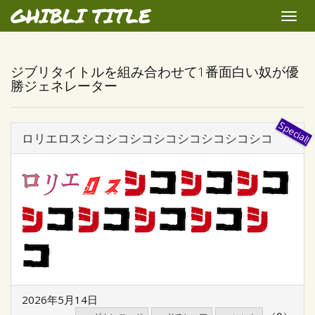
GHIBLI TITLE
Toggle
naviga
ジブリタイトルを組み合わせて1番面白い奴が優
勝ジェネレーター
ロリエロスシコシコシコシコシコシコシコシコ
2026年5月14日