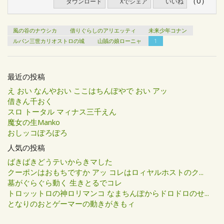
（0）
ダウンロード
Xでシェア
いいね
風の谷のナウシカ
借りぐらしのアリエッティ
未来少年コナン
ルパン三世カリオストロの城
山賊の娘ローニャ
1
最近の投稿
え おい なんやおい ここはちんぽやで おい アッ
借きん千おく
スロ トータル マィナス三千えん
魔女の生Manko
おしッコぽろぽろ
人気の投稿
ばきばきどうテいからきマした
クーポンはおもちですか アッ コレはロィヤルホストのク...
墓がぐらぐら動く 生きとるでコレ
トロッットロの神ロリマンコ なまちんぽからドロドロのせ...
となりのおとゲーマーの動きがきもィ