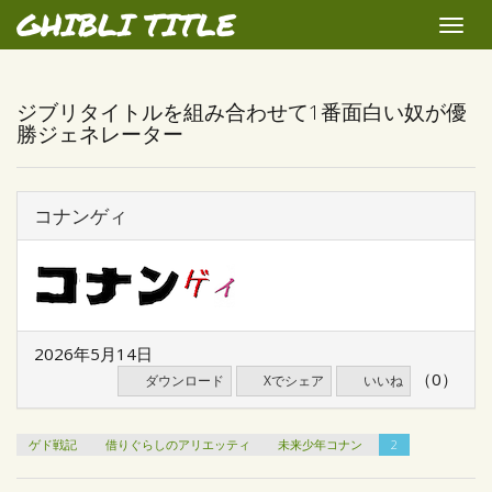
GHIBLI TITLE
Toggle
naviga
ジブリタイトルを組み合わせて1番面白い奴が優
勝ジェネレーター
コナンゲィ
2026年5月14日
（0）
ダウンロード
Xでシェア
いいね
ゲド戦記
借りぐらしのアリエッティ
未来少年コナン
2