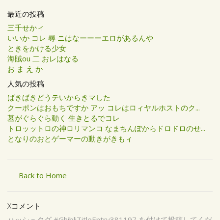
最近の投稿
三千せかィ
いいか コレ 尋 ニはなーーーエロがあるんや
ときをかける少女
海賊ou 二 おレはなる
お ま え か
人気の投稿
ばきばきどうテいからきマした
クーポンはおもちですか アッ コレはロィヤルホストのク...
墓がぐらぐら動く 生きとるでコレ
トロッットロの神ロリマンコ なまちんぽからドロドロのせ...
となりのおとゲーマーの動きがきもィ
Back to Home
Xコメント
ハッシュタグ #GhibliTitleEntry381197 を付けて投稿してくだ