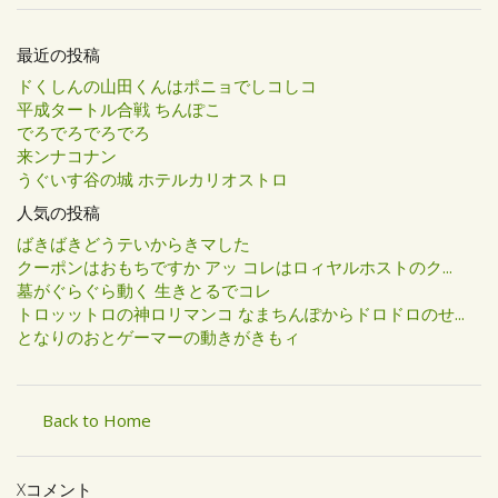
最近の投稿
ドくしんの山田くんはポニョでしコしコ
平成タートル合戦 ちんぽこ
でろでろでろでろ
来ンナコナン
うぐいす谷の城 ホテルカリオストロ
人気の投稿
ばきばきどうテいからきマした
クーポンはおもちですか アッ コレはロィヤルホストのク...
墓がぐらぐら動く 生きとるでコレ
トロッットロの神ロリマンコ なまちんぽからドロドロのせ...
となりのおとゲーマーの動きがきもィ
Back to Home
Xコメント