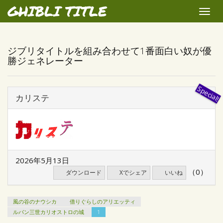
GHIBLI TITLE
Toggle
naviga
ジブリタイトルを組み合わせて1番面白い奴が優
勝ジェネレーター
カリステ
2026年5月13日
（0）
ダウンロード
Xでシェア
いいね
風の谷のナウシカ
借りぐらしのアリエッティ
ルパン三世カリオストロの城
1