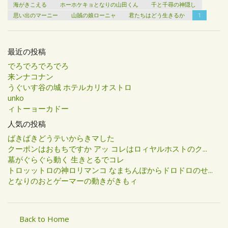
海がきこえる
ホーホケキョとなりの山田くん
千と千尋の神隠し
思い出のマーニー
山賊の娘ローニャ
君たちはどう生きるか
1
最近の投稿
でろでろでろでろ
来ンナコナン
うぐいす谷の城 ホテルカリオストロ
unko
ィトーョーカドー
人気の投稿
ばきばきどうテいからきマした
クーポンはおもちですか アッ コレはロィヤルホストのク...
墓がぐらぐら動く 生きとるでコレ
トロッットロの神ロリマンコ なまちんぽからドロドロのせ...
となりのおとゲーマーの動きがきもィ
Back to Home