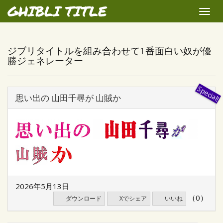
GHIBLI TITLE
Toggle
naviga
ジブリタイトルを組み合わせて1番面白い奴が優
勝ジェネレーター
思い出の 山田千尋が 山賊か
2026年5月13日
（0）
ダウンロード
Xでシェア
いいね